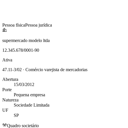
Pessoa física
Pessoa jurídica
Supermercado Modelo
supermercado modelo ltda
Ltda
12.345.678/0001-90
12.345.678/0001-90
PJ
Origem
Ativa
João Silva Santos
47.11-3/02 · Comércio varejista de mercadorias
123.456.789-01
PF
Abertura
Sócio-administrador
15/03/2012
Porte
Pequena empresa
Maria Oliveira Costa
Natureza
Sociedade Limitada
987.654.321-00
PF
UF
Sócia
SP
Quadro societário