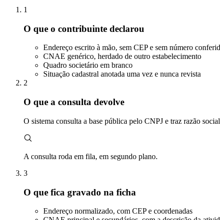
1
O que o contribuinte declarou
Endereço escrito à mão, sem CEP e sem número conferi
CNAE genérico, herdado de outro estabelecimento
Quadro societário em branco
Situação cadastral anotada uma vez e nunca revista
2
O que a consulta devolve
O sistema consulta a base pública pelo CNPJ e traz razão socia
A consulta roda em fila, em segundo plano.
3
O que fica gravado na ficha
Endereço normalizado, com CEP e coordenadas
CNAE principal e secundários, com a descrição da ativi