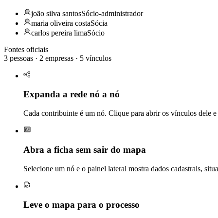
Carlos Pereira Lima
joão silva santos
Sócio-administrador
456.789.123-04
PF
maria oliveira costa
Sócia
Sócio desde 2019
carlos pereira lima
Sócio
Fontes oficiais
Delta Participações S.A.
3
pessoas ·
2
empresas ·
5
vínculos
98.765.432/0001-10
PJ
Participação
Expanda a rede nó a nó
Cada contribuinte é um nó. Clique para abrir os vínculos dele e
Abra a ficha sem sair do mapa
Selecione um nó e o painel lateral mostra dados cadastrais, situ
Leve o mapa para o processo