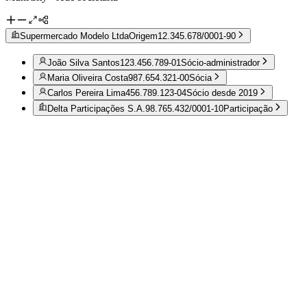
Supermercado Modelo Ltda
Origem
12.345.678/0001-90
João Silva Santos
123.456.789-01
Sócio-administrador
Maria Oliveira Costa
987.654.321-00
Sócia
Carlos Pereira Lima
456.789.123-04
Sócio desde 2019
Delta Participações S.A.
98.765.432/0001-10
Participação